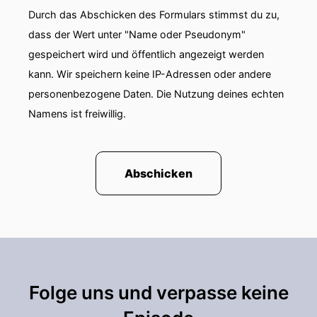
Durch das Abschicken des Formulars stimmst du zu,
00:01:39: In diesem Podcast geht es nicht um
dass der Wert unter "Name oder Pseudonym"
Orden oder Bühnenauftritte, sondern um
gespeichert wird und öffentlich angezeigt werden
Haltung, Motivation.
kann. Wir speichern keine IP-Adressen oder andere
00:01:45: Und um die Frage,
personenbezogene Daten. Die Nutzung deines echten
Namens ist freiwillig.
00:01:46: warum
00:01:47: tun Menschen das, was sie tun?
Abschicken
00:01:49: Ohne Bezahlung, aber mit
Überzeugung.
00:01:52: Hört heute eine dieser Geschichten.
00:01:55: Nicole Engelhardt ist bei mir zu
Besuch.
Folge uns und verpasse keine
00:01:57: Sie engagiert sich ehrenamtlich bei