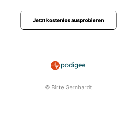
00:02:42: Und wenn wir jetzt mal selber nicht
helfen können, dann schaue ich auf jeden Fall
danach das vielleicht andere.
Jetzt kostenlos ausprobieren
00:02:48: unterstützen können.
00:02:49: Also keiner, der bei uns anruft oder
bei mir anruft, der geht ohne irgendwie ein Tipp
oder doch eine konkrete Hilfe.
00:02:55: Und dann wieder davon, ja und wie
ich dazu gekommen bin.
© Birte Gernhardt
00:02:59: Eigentlich mache ich Ehrenamt und
helfe gerne schon seitdem ich Kind bin.
00:03:02: Das hat mit Kinderbetreuung damals
angefangen in irgendwelchen Freizeitgruppen.
00:03:07: Ich war auch im Karnevalsverein