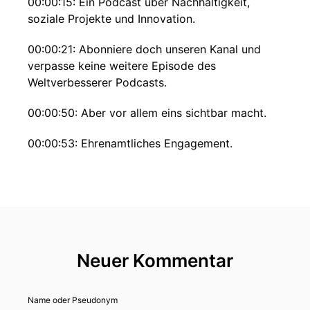
00:00:15: Ein Podcast über Nachhaltigkeit,
soziale Projekte und Innovation.
00:00:21: Abonniere doch unseren Kanal und
verpasse keine weitere Episode des
Weltverbesserer Podcasts.
00:00:50: Aber vor allem eins sichtbar macht.
00:00:53: Ehrenamtliches Engagement.
00:00:55: An den kommenden elf Tagen
Vorwahl bei Fastnacht stelle ich euch jeden Tag
einen Menschen vor, der sich ehrenamtlich für
andere einsetzt.
00:01:03: Menschen, die Verantwortung
Neuer Kommentar
übernehmen, Zeit schenken und oft
00:01:07: im Stillen
Name oder Pseudonym