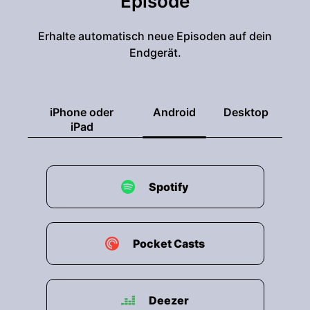
Episode
den helfenden Händen der Diakonie
Michaelshofen.
Erhalte automatisch neue Episoden auf dein
Endgerät.
00:02:02: und unterstützt Menschen im Alltag,
von Technikfragen bis zu kleinen praktischen
Hilfen.
iPhone oder
Android
Desktop
00:02:07: Warum dieses Engagement nicht nur
iPad
anderen hilft, sondern auch ihr selbst, darüber
sprechen wir jetzt.
Spotify
00:02:12: Hallo, liebe Nicole, schön, dass du hier
bist.
00:02:15: Erzähl mir doch mal bei den helfenden
Pocket Casts
Händen, was machst du da und wie bist du da
überhaupt dazu gekommen?
00:02:20: Ja, hallo.
Deezer