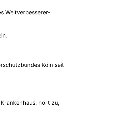
es Weltverbesserer-
in.
rschutzbundes Köln seit
 Krankenhaus, hört zu,
 im Klinikalltag ist,
 der ganzen Gesellschaft