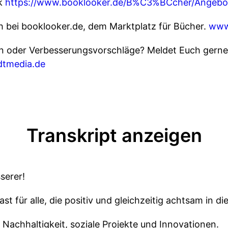
ck
https://www.booklooker.de/B%C3%BCcher/Angeb
ch bei booklooker.de, dem Marktplatz für Bücher.
www
n oder Verbesserungsvorschläge? Meldet Euch gerne
dtmedia.de
Transkript anzeigen
serer!
ast für alle, die positiv und gleichzeitig achtsam in d
 Nachhaltigkeit, soziale Projekte und Innovationen.