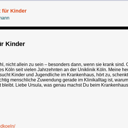
 für Kinder
fmann
ür Kinder
 nicht allein zu sein – besonders dann, wenn sie krank sind. G
öln seit vielen Jahrzehnten an der Uniklinik Köln. Meine heut
ucht Kinder und Jugendliche im Krankenhaus, hört zu, schenkt
chtig menschliche Zuwendung gerade im Klinikalltag ist, waru
ft bleibt. Liebe Ursula, was genau machst Du beim Krankenha
dkoeln/