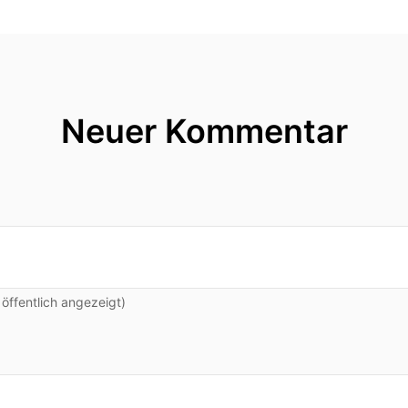
st mal ganz herzlichen Dank dass du heute da bist u
.
st Du denn beim Krankenhausbesuchsdienst des Kin
Neuer Kommentar
rufen und gehen dann zu den Stationen hin in der wo
s zur Jugendlichen bis siebzehn Jahren.
ne Abteilungen Also die Frühchenscheuen, die Säuglin
ie Kinderkliniken auf der neunten Etage im Bettenhaus
tion.
ffentlich angezeigt)
tensivstation.
ganz breites Bild was ihr da abdeckt.