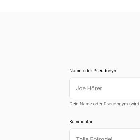
bleibt….
00:01:09: Liebe Ursula, er
Löwe nicht gefunden hast
00:01:13: Was genau mach
00:01:18: Wir werden ange
heißt also von Frühchen bi
Name oder Pseudonym
00:01:30: auch verschiede
die Dialysestation, dann d
Kinderklinge noch eine Sta
Dein Name oder Pseudonym (wird ö
00:01:47: Und die Kinderin
Kommentar
00:01:49: Wow!
00:01:50: Das ist also ein 