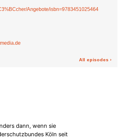
B%C3%BCcher/Angebote/isbn=9783451025464
tmedia.de
All episodes
›
onders dann, wenn sie
derschutzbundes Köln seit