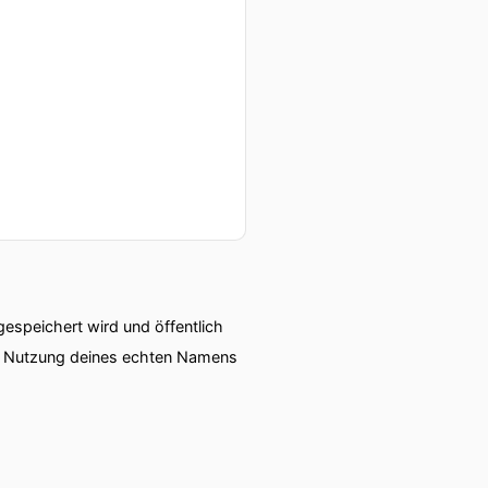
 engagieren?
meiner damaligen
ann sowieso nicht ruhig
speichert wird und öffentlich
ie Nutzung deines echten Namens
 Kindern etwas zu machen.