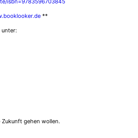
ote/isbn=9783596703845
.booklooker.de
**
 unter:
ie Zukunft gehen wollen.